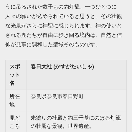
うに吊るされた数千もの釣灯籠。一つひとつに
人々の願いが込められていると思うと、その壮観
な光景がさらに神聖に感じられます。神の使いと
される鹿たちが自由に歩き回る境内は、自然と信
仰が見事に調和した聖域そのものです。
スポ
春日大社 (かすがたいしゃ)
ット
名
所在
奈良県奈良市春日野町
地
見ど
朱塗りの社殿と約三千基にのぼる灯籠
ころ
の壮麗な景観。世界遺産。