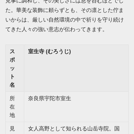
見事に調和し、その美しさには息を呑むほどでし
た。華美な装飾に頼らずとも、その凛とした佇ま
いからは、厳しい自然環境の中で祈りを守り続け
てきた人々の強い意志が伝わってきます。
ス
室生寺 (むろうじ)
ポ
ッ
ト
名
所
奈良県宇陀市室生
在
地
見
女人高野として知られる山岳寺院。国