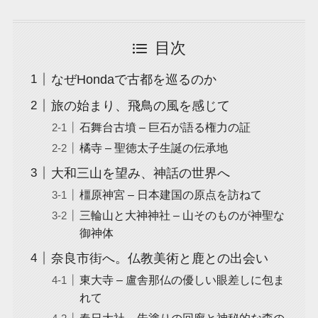
目次
なぜHondaで古都を巡るのか
旅の始まり、飛鳥の風を感じて
石舞台古墳 – 巨石が語る権力の証
橘寺 – 聖徳太子生誕の伝承地
大和三山を望み、神話の世界へ
橿原神宮 – 日本建国の原点を訪ねて
三輪山と大神神社 – 山そのものが神聖な
御神体
奈良市街へ。仏教美術と鹿との出会い
東大寺 – 盧舎那仏の優しい眼差しに包ま
れて
春日大社 – 朱塗りの回廊と神秘的な森の