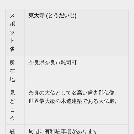
ス
東大寺 (とうだいじ)
ポ
ッ
ト
名
所
奈良県奈良市雑司町
在
地
見
奈良の大仏として名高い盧舎那仏像。
ど
世界最大級の木造建築である大仏殿。
こ
ろ
駐
周辺に有料駐車場があります