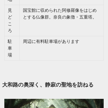
見
国宝館に収められた阿修羅像をはじめ
ど
とする仏像群。奈良の象徴・五重塔。
こ
ろ
駐
周辺に有料駐車場があります
車
場
大和路の奥深く、静寂の聖地を訪ねる