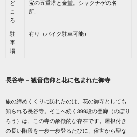
ど
宝の五重塔と金堂。シャクナゲの名
こ
所。
ろ
駐
有り（バイク駐車可能）
車
場
長谷寺 – 観音信仰と花に包まれた御寺
旅の締めくくりに訪れたのは、花の御寺としても
知られる長谷寺。そこへ続く399段の登廊（のぼり
ろう）は、この寺の象徴的な存在です。屋根付き
の長い階段を一歩一歩登るたびに、俗世から聖な