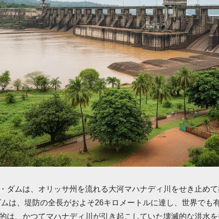
・ダムは、オリッサ州を流れる大河マハナディ川をせき止めて
のダムは、堤防の全長がおよそ26キロメートルに達し、世界でも
的は、かつてマハナディ川が引き起こしていた壊滅的な洪水を