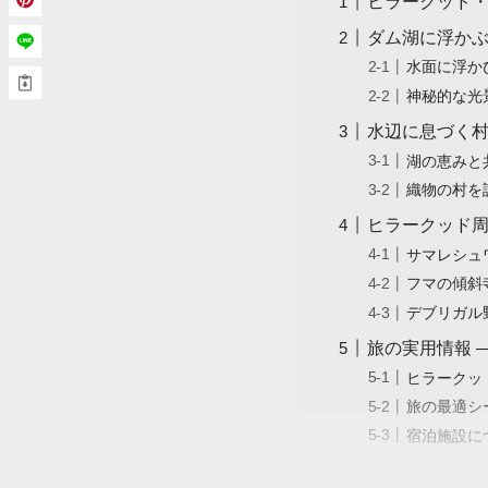
ヒラークッド・
ダム湖に浮かぶ
水面に浮か
神秘的な光
水辺に息づく村
湖の恵みと
織物の村を
ヒラークッド
サマレシュワリ寺
フマの傾斜寺院 
デブリガル野生生
旅の実用情報 
ヒラークッ
旅の最適シ
宿泊施設に