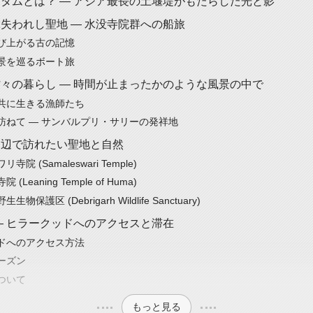
ダムとは？ — アジア最長の土堰堤がもたらした光と影
失われし聖地 — 水没寺院群への船旅
び上がる古の記憶
景を巡るボート旅
々の暮らし — 時間が止まったかのような風景の中で
共に生きる漁師たち
訪ねて — サンバルプリ・サリーの発祥地
周辺で訪れたい聖地と自然
院 (Samaleswari Temple)
(Leaning Temple of Huma)
物保護区 (Debrigarh Wildlife Sanctuary)
— ヒラークッドへのアクセスと滞在
ドへのアクセス方法
ーズン
ついて
もっと見る