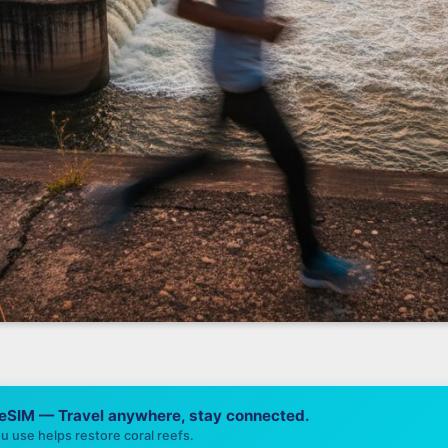
 eSIM — Travel anywhere, stay connected.
u use helps restore coral reefs.