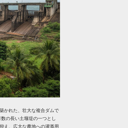
築かれた、壮大な複合ダムで
有数の長い土堰堤の一つとし
抑え、広大な農地への灌漑用