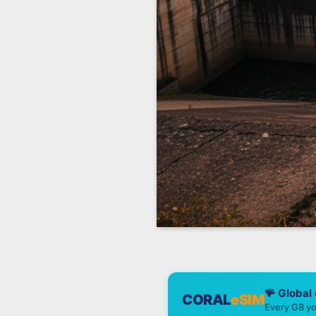
🪸 Global
CORAL
eSIM
Every GB yo