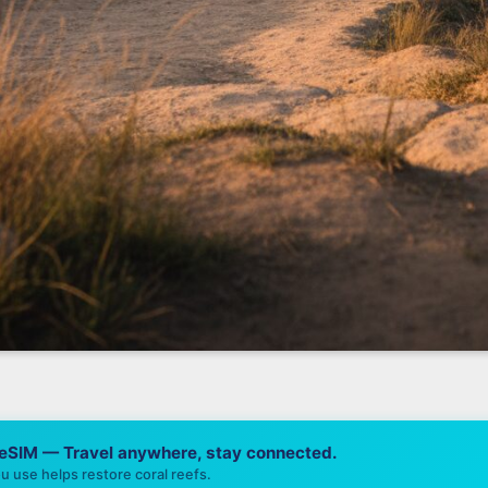
 eSIM — Travel anywhere, stay connected.
u use helps restore coral reefs.