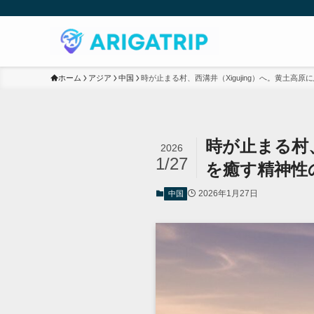
ホーム
アジア
中国
時が止まる村、西溝井（Xigujing）へ。黄土
時が止まる村、
2026
1/27
を癒す精神性
2026年1月27日
中国