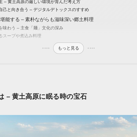
生 – 黄土高原の厳しい環境が育んだ考え方
自己と向き合う – デジタルデトックスのすすめ
堪能する – 素朴ながらも滋味深い郷土料理
を味わう – 主食「麺」文化の深み
るスープや煮込み料理
もっと見る
）とは – 黄土高原に眠る時の宝石