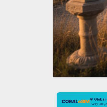
🪸 Global
CORAL
eSIM
Every GB yo