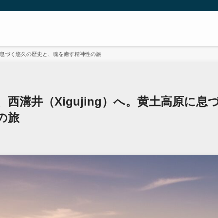
高原に息づく悠久の歴史と、魂を癒す精神性の旅
西溝井（Xigujing）へ。黄土高原に
の旅