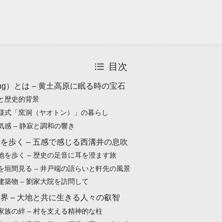
目次
jing）とは – 黄土高原に眠る時の宝石
と歴史的背景
様式「窯洞（ヤオトン）」の暮らし
気感 – 静寂と調和の響き
を歩く – 五感で感じる西溝井の息吹
地を歩く – 歴史の足音に耳を澄ます旅
を垣間見る – 井戸端の語らいと軒先の風景
建築物 – 劉家大院を訪問して
界 – 大地と共に生きる人々の叡智
家族の絆 – 村を支える精神的な柱