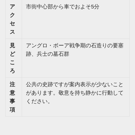
ア
市街中心部から車でおよそ5分
ク
セ
ス
見
アングロ・ボーア戦争期の石造りの要塞
ど
跡、兵士の墓石群
こ
ろ
注
公共の史跡ですが案内表示が少ないこと
意
があります。敬意を持ち静かに行動して
事
ください。
項