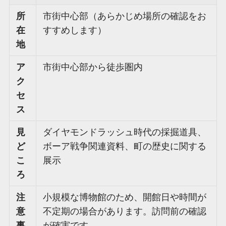
所
市街中心部（あらかじめ場所の確認をお
在
すすめします）
地
ア
市街中心部から徒歩圏内
ク
セ
ス
見
ダイヤモンドラッシュ時代の採掘道具、
ど
ボーア戦争関連資料、町の歴史に関する
こ
展示
ろ
注
小規模な博物館のため、開館日や時間が
意
不定期の場合があります。訪問前の確認
事
が確実です。