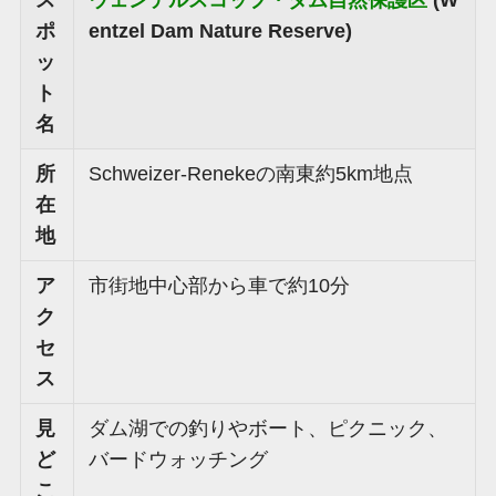
ポ
entzel Dam Nature Reserve)
ッ
ト
名
所
Schweizer-Renekeの南東約5km地点
在
地
ア
市街地中心部から車で約10分
ク
セ
ス
見
ダム湖での釣りやボート、ピクニック、
ど
バードウォッチング
こ