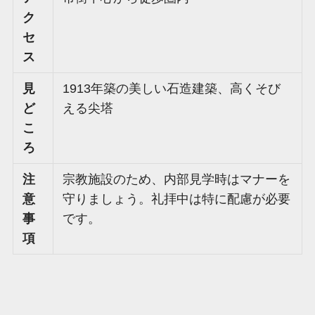
ク
セ
ス
見
1913年築の美しい石造建築、高くそび
ど
える尖塔
こ
ろ
注
宗教施設のため、内部見学時はマナーを
意
守りましょう。礼拝中は特に配慮が必要
事
です。
項