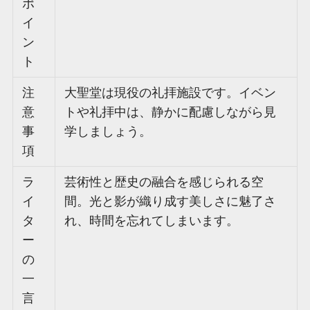
ポ
イ
ン
ト
注
大聖堂は現役の礼拝施設です。イベン
意
トや礼拝中は、静かに配慮しながら見
事
学しましょう。
項
ラ
芸術性と歴史の融合を感じられる空
イ
間。光と影が織り成す美しさに魅了さ
タ
れ、時間を忘れてしまいます。
ー
の
一
言