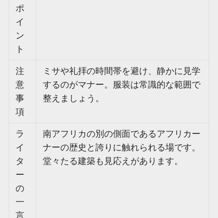
ポ
イ
ン
ト
注
ミサや礼拝の時間帯を避け、静かに見学
意
するのがマナー。服装は常識的な範囲で
事
整えましょう。
項
ラ
南アフリカの別の側面であるアフリカー
イ
ナーの歴史と誇りに触れられる場です。
タ
堂々たる建築も見応えがあります。
ー
の
一
言