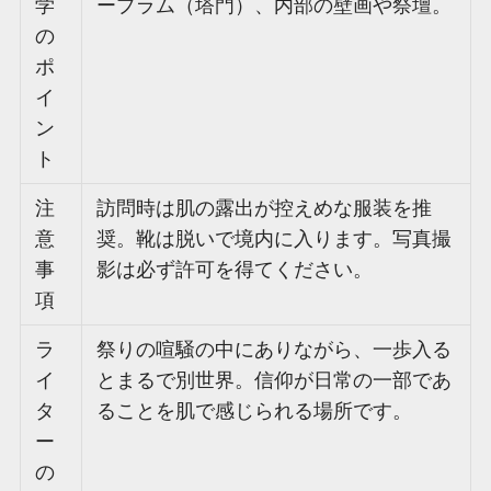
学
ープラム（塔門）、内部の壁画や祭壇。
の
ポ
イ
ン
ト
注
訪問時は肌の露出が控えめな服装を推
意
奨。靴は脱いで境内に入ります。写真撮
事
影は必ず許可を得てください。
項
ラ
祭りの喧騒の中にありながら、一歩入る
イ
とまるで別世界。信仰が日常の一部であ
タ
ることを肌で感じられる場所です。
ー
の